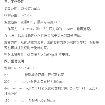
三、工作条件
流量范围：65~3870 m3/h
扬程范围：6~230 m
温度范围：正常80℃，最高可达到130℃
工作压力：£3.0MPa，进口法兰压力均为1.0 MPa，也可选配。
介 质：清水或物理化学性质类似于清水的其他液体。
旋转方向：从传动端向泵看，泵的旋转方向为顺时针旋转；根据需
要也可以提供逆时针旋转的泵。
密封水管部件：进口压力＞0.03Mpa时不安装。
四、型号说明
例如：NS200-Z 4-150
NS···········.··新型单级双吸中开式离心泵
200··········.·..··水泵进水口直径为200mm
4···················水泵叶轮名义比转数的1/10，Z一窄叶轮，无乙为
标准叶轮
150···········……叶轮外径为150mm