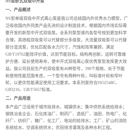
NS型卧式双吸中开泵
一、产品概述
NS型单级双吸中开式离心泵是我公司总结国内外优秀水力模
型，广
泛吸收国内外同类产品先进的设计制造技术，根据国内市场
实际需
要开发的新型中开式双吸泵。全系列泵型谱内各型号规划更
加科学
合理，高扬程双吸泵可以代替部分多级泵，大流量双吸泵可
以代替
部分混流泵，优化匹配各水力尺寸，汽蚀和效率兼顾，满足
GB/T19762能效评价值，达到节能目标。结构再创新，运转可靠
维
护方便、延长使用寿命，使中开式双吸离心泵优秀泵型发挥更大
效
益。我公司目前生产的双吸泵有46种型号，390个规格，处于节
能
和使用性能范围考虑，一个型号有两种叶轮，叫标准叶轮和窄叶
轮，以更优性能满足使用工况要求。本系列泵符合ISO2548C、
GB3216、GB/T5657标准。
二、产品用途
本产品广泛适用于城市给排水、城镇供水；集中供热系统给排水；
钢铁冶金企业、石化炼油厂、制药厂、造纸厂、油田、热电厂、化
纤厂、纺织厂、糖厂、化工厂、电站的给排水；工厂、矿山的消防
系统给水、空调系统供水；农田排涝灌溉及各种水利工程。